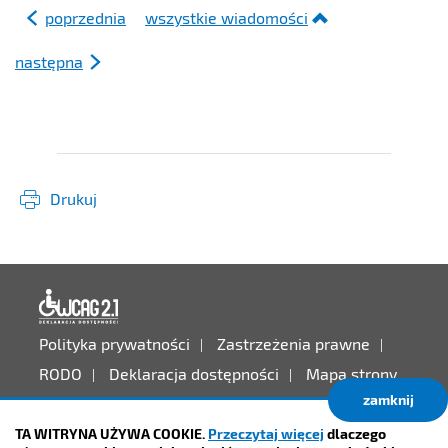
poprzednia
wszystkie wiadomości
następna
Drukuj
Deklaracja dostępności
Polityka prywatności
Zastrzeżenia prawne
RODO
Deklaracja dostępności
Mapa strony
zamknij
Projekt:
IntraCOM.pl
TA WITRYNA UŻYWA COOKIE.
Przeczytaj więcej
dlaczego